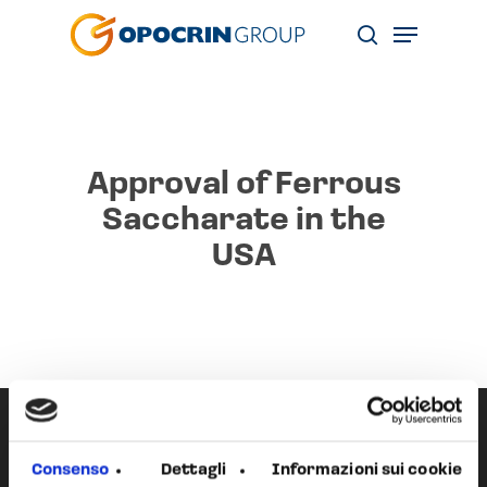
Skip
Menu
to
search
main
content
Approval of Ferrous
Saccharate in the
USA
Consenso
Dettagli
Informazioni sui cookie
Next Post