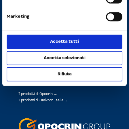
Privacy e Cookie Policy
Marketing
Opocrin Group
About
Accetta tutti
La nostra storia
Meet the board
CSR - Sostenibilità
Accetta selezionati
Press
Rifiuta
Prodotti
I prodotti di Opocrin →
I prodotti di Omikron Italia →