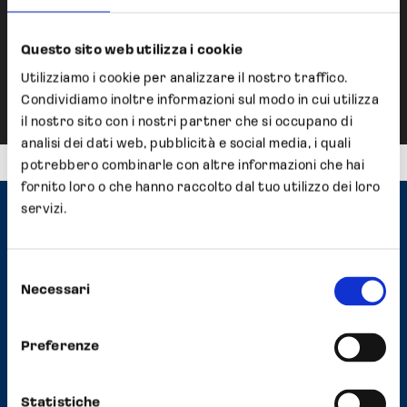
Approvazione del Ferro
Questo sito web utilizza i cookie
Saccarato negli USA
Utilizziamo i cookie per analizzare il nostro traffico.
Condividiamo inoltre informazioni sul modo in cui utilizza
il nostro sito con i nostri partner che si occupano di
analisi dei dati web, pubblicità e social media, i quali
potrebbero combinarle con altre informazioni che hai
fornito loro o che hanno raccolto dal tuo utilizzo dei loro
servizi.
Contatti
Selezione
Headquarter
Necessari
del
Strada Scaglia Est, 5 41126 Modena, Italy
Tel
+39 059 558352
consenso
Fax +39 059 2927570
Preferenze
E-mail
info@opocrin.it
PEC
opocrin@pec.it
Statistiche