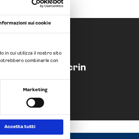
nformazioni sui cookie
 in cui utilizza il nostro sito
li potrebbero combinarle con
ishment of Opocrin
Marketing
Accetta tutti