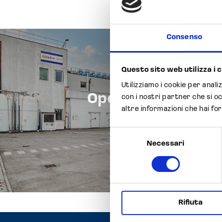
Consenso
Questo sito web utilizza i 
Utilizziamo i cookie per anali
Opocrin S.p.A. buy
con i nostri partner che si o
altre informazioni che hai for
manufacturing 
Selezione
Nonantola (
Necessari
del
consenso
Rifiuta