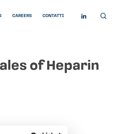
search
LINKEDIN
S
CAREERS
CONTATTI
sales of Heparin