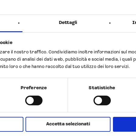
Dettagli
I
cookie
Previous Post
zzare il nostro traffico. Condividiamo inoltre informazioni sul modo
Next Post
s a new
ccupano di analisi dei dati web, pubblicità e social media, i qua
Establ
nito loro o che hanno raccolto dal tuo utilizzo dei loro servizi.
site in
S.p.A.
Modena)
Preferenze
Statistiche
Accetta selezionati