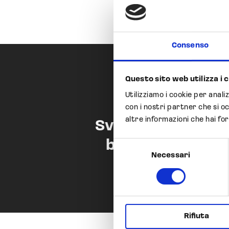
Consenso
Questo sito web utilizza i 
Utilizziamo i cookie per anali
con i nostri partner che si o
altre informazioni che hai for
Sviluppo di una E
basso peso mol
Selezione
Necessari
del
consenso
Rifiuta