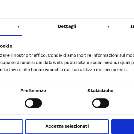
Dettagli
I
cookie
Next Post
zzare il nostro traffico. Condividiamo inoltre informazioni sul modo
Previous Post
ccupano di analisi dei dati web, pubblicità e social media, i qua
Opocri
nito loro o che hanno raccolto dal tuo utilizzo dei loro servizi.
parina a
nuovo 
ecolare
produt
Preferenze
Statistiche
Accetta selezionati