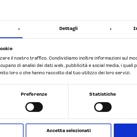
Dettagli
I
Next Post
cookie
Previous Post
zzare il nostro traffico. Condividiamo inoltre informazioni sul modo
Inizia 
diventa
ccupano di analisi dei dati web, pubblicità e social media, i qua
Surfat
nito loro o che hanno raccolto dal tuo utilizzo dei loro servizi.
i attivi
suino 
 animale
dedica
Preferenze
Statistiche
Accetta selezionati