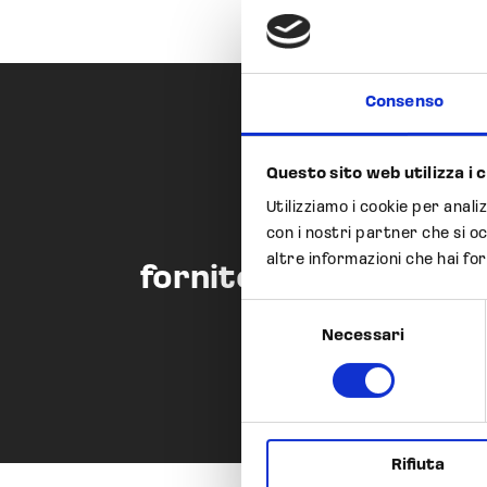
Consenso
Questo sito web utilizza i 
Utilizziamo i cookie per anali
Opocrin S.p.A. 
con i nostri partner che si o
altre informazioni che hai for
fornitore per i princip
Selezione
di origine
Necessari
del
consenso
Rifiuta