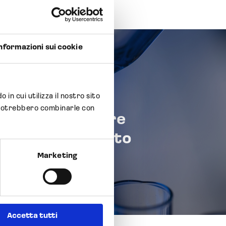
nformazioni sui cookie
 in cui utilizza il nostro sito
la produzione di
li potrebbero combinarle con
tante polmonare
nel nuovo impianto
to
Marketing
Accetta tutti