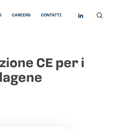
search
LINKEDIN
S
CAREERS
CONTATTI
zione CE per i
llagene