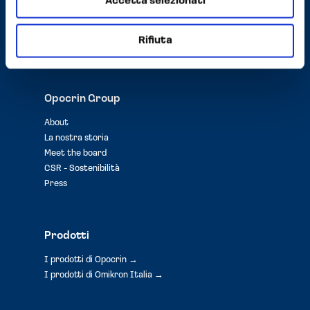
Accetta selezionati
PEC
opocrin@pec.it
Rifiuta
Privacy e Cookie Policy
Opocrin Group
About
La nostra storia
Meet the board
CSR - Sostenibilità
Press
Prodotti
I prodotti di Opocrin →
I prodotti di Omikron Italia →