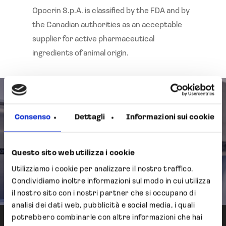
Opocrin S.p.A. is classified by the FDA and by
the Canadian authorities as an acceptable
supplier for active pharmaceutical
ingredients of animal origin.
Previous Post
Study, development and
Consenso
Dettagli
Informazioni sui cookie
creation of the production
process for a polysaccharide
Questo sito web utilizza i cookie
of vegetable origin
Utilizziamo i cookie per analizzare il nostro traffico.
(Arabinogalactan)
Condividiamo inoltre informazioni sul modo in cui utilizza
il nostro sito con i nostri partner che si occupano di
analisi dei dati web, pubblicità e social media, i quali
potrebbero combinarle con altre informazioni che hai