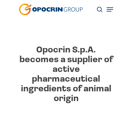
Skip
Menu
to
search
main
content
Opocrin S.p.A.
becomes a supplier of
active
pharmaceutical
ingredients of animal
origin