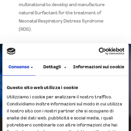
multinational to develop and manufacture
natural Surfactant for the treatment of
Neonatal Respiratory Distress Syndrome
(RDS).
Previous Post
Consenso
Dettagli
Informazioni sui cookie
Start of the manufacture of
porcine pulmonary Surfactant
in the dedicated new
Questo sito web utilizza i cookie
manufacturing site
Utilizziamo i cookie per analizzare il nostro traffico.
Condividiamo inoltre informazioni sul modo in cui utilizza
il nostro sito con i nostri partner che si occupano di
analisi dei dati web, pubblicità e social media, i quali
potrebbero combinarle con altre informazioni che hai