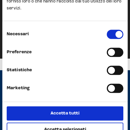
fornito loro o che hanno raccolto dal tuo utilizzo dei loro
servizi.
Next Post
Development of a low-
Selezione
molecular-weight Heparin
Necessari
del
consenso
Preferenze
Statistiche
Marketing
Contatti
Headquarter
Strada Scaglia Est, 5 41126 Modena, Italy
Accetta tutti
Tel
+39 059 558352
Fax +39 059 2927570
E-mail
info@opocrin.it
Accetta selezionati