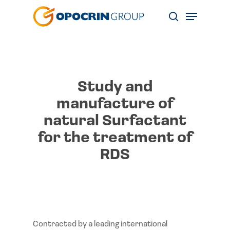
Skip
Menu
to
search
main
content
Study and
manufacture of
natural Surfactant
for the treatment of
RDS
Contracted by a leading international