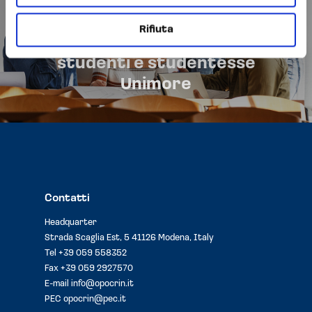
Opocrin istituisce il Bando
Premi di Laurea “Carlo Saetti –
Rifiuta
Opocrin S.p.A.” destinato a
studenti e studentesse
Unimore
Contatti
Headquarter
Strada Scaglia Est, 5 41126 Modena, Italy
Tel
+39 059 558352
Fax +39 059 2927570
E-mail
info@opocrin.it
PEC
opocrin@pec.it