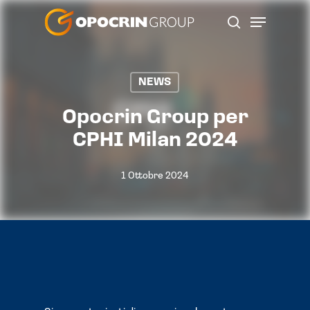
Skip
Menu
to
search
main
content
NEWS
Opocrin Group per
CPHI Milan 2024
1 Ottobre 2024