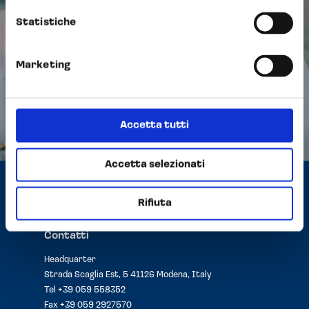
Statistiche
Next Post
Marketing
Opocrin ottiene la
Certificazione Parità di genere
Accetta tutti
Accetta selezionati
Rifiuta
Contatti
Headquarter
Strada Scaglia Est, 5 41126 Modena, Italy
Tel
+39 059 558352
Fax +39 059 2927570