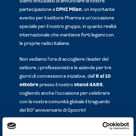
Siamo entusiasti di annunciare la nostra
partecipazione a
CPHI Milan
, un importante
evento per il settore Pharma e un’occasione
speciale per il nostro gruppo, in quanto realtà
internazionale che mantiene forti legami con
le proprie radici italiane.
Non vediamo l’ora di accogliere i leader del
settore, i professionisti e le aziende per tre
giorni di connessioni e iniziative, dall’
8 al 10
ottobre
presso il nostro
stand 4A89
,
cogliendo anche l’occasione per celebrare
con la nostra comunità globale il traguardo
del 60° anniversario di Opocrin!
Contattaci via e-mail all’indirizzo
info@opocrin.it
o prenota un appuntamento