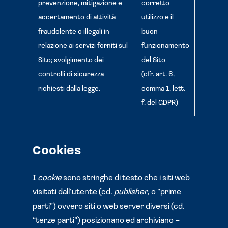
prevenzione, mitigazione e
corretto
accertamento di attività
utilizzo e il
fraudolente o illegali in
buon
relazione ai servizi forniti sul
funzionamento
Sito; svolgimento dei
del Sito
controlli di sicurezza
(cfr. art. 6,
richiesti dalla legge.
comma 1, lett.
f, del GDPR)
Cookies
I
cookie
sono stringhe di testo che i siti web
visitati dall’utente (cd.
publisher
, o “prime
parti”) ovvero siti o web server diversi (cd.
“terze parti”) posizionano ed archiviano –