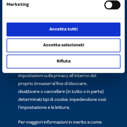
Marketing
caratteristiche, nonché per revocare il
consenso eventualmente prestato
(mediante selezione dell’apposita casella nel
banner presente sul Sito) all’utilizzo dei
Accetta tutti
cookie
di profilazione o
cookie
analitici ad essi
assimilabili, si rimanda al link
Dichiarazione dei
Accetta selezionati
cookie (cookiebot.com)
Rifiuta
In ogni caso, è possibile modificare le
impostazioni sulla privacy all’interno del
proprio
browser
al fine di bloccare,
disattivare o cancellare (in tutto o in parte)
determinati tipi di
cookie
, impedendone così
l’impostazione e la lettura.
Per maggiori informazioni in merito a come