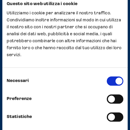
In assenza delle condizioni individuate dalle
Questo sito web utilizza i cookie
Linee guida del Garante per la protezione dei
Utilizziamo i cookie per analizzare il nostro traffico.
dati personali di cui al provv. n. 231 del 10
Condividiamo inoltre informazioni sul modo in cui utilizza
giugno 2021, tra i
cookie
di profilazione
il nostro sito con i nostri partner che si occupano di
rientrano anche i
cookie
analitici, per l’utilizzo
analisi dei dati web, pubblicità e social media, i quali
dei quali, quindi, è necessario il consenso
potrebbero combinarle con altre informazioni che hai
fornito loro o che hanno raccolto dal tuo utilizzo dei loro
espresso dell’interessato.
servizi.
La base giuridica del trattamento dei Dati
Personali mediante l’installazione dei
cookie
Selezione
di profilazione e dei
cookie
analitici agli stessi
Necessari
del
assimilati è quella di cui all’art. 6, co. 1, lett. a),
consenso
del GDPR, ovverosia il consenso espresso
Preferenze
dell’interessato.
Statistiche
Per l’elenco dettagliato e aggiornato dei
cookie
presenti sul Sito e delle relative