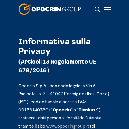
Skip
Menu
to
search
main
content
Informativa sulla
Privacy
(Articoli 13 Regolamento UE
679/2016)
Opocrin S.p.A., con sede legale in Via A.
Pacinotti, n. 3 – 41043 Formigine (fraz. Corlo)
(MO), codice fiscale e partita IVA:
00156140360 (“
Opocrin
” o “
Titolare
”),
tratterà i dati personali forniti dall’utente
tramite il sito
www.opocringroup.it
(di