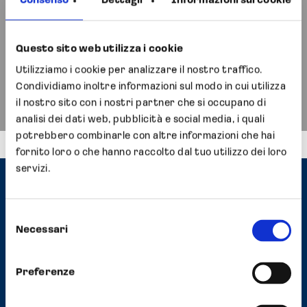
Consenso
Dettagli
Informazioni sui cookie
Next Post
Opocrin S.p.A. festeggia i 60
Questo sito web utilizza i cookie
anni di attività
Utilizziamo i cookie per analizzare il nostro traffico.
Condividiamo inoltre informazioni sul modo in cui utilizza
il nostro sito con i nostri partner che si occupano di
analisi dei dati web, pubblicità e social media, i quali
potrebbero combinarle con altre informazioni che hai
fornito loro o che hanno raccolto dal tuo utilizzo dei loro
servizi.
Contatti
Selezione
Headquarter
Necessari
del
Strada Scaglia Est, 5 41126 Modena, Italy
consenso
Tel
+39 059 558352
Preferenze
Fax +39 059 2927570
E-mail
info@opocrin.it
PEC
opocrin@pec.it