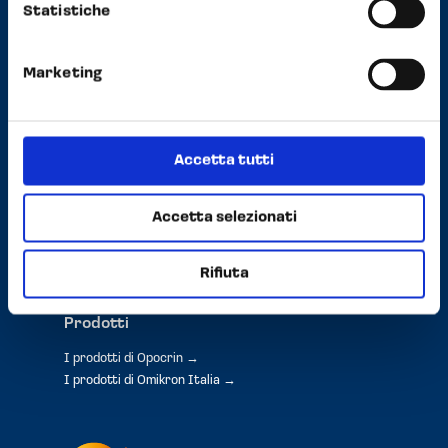
Statistiche
Privacy e Cookie Policy
Marketing
Opocrin Group
Accetta tutti
About
La nostra storia
Meet the board
Accetta selezionati
CSR - Sostenibilità
Press
Rifiuta
Prodotti
I prodotti di Opocrin →
I prodotti di Omikron Italia →