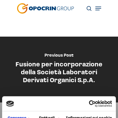
Skip
Menu
to
search
main
content
Previous Post
Fusione per incorporazione
della Società Laboratori
Derivati Organici S.p.A.