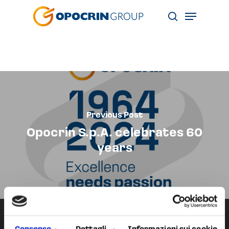
Skip
Menu
to
search
main
content
Previous Post
Opocrin S.p.A. celebrates 60
years