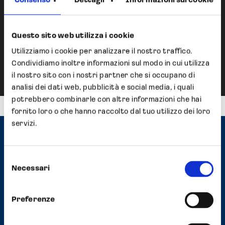
Consenso
Dettagli
Informazioni sui cookie
Next Post
Opocrin S.p.A. acquires a
Questo sito web utilizza i cookie
majority stake in Omikron
Utilizziamo i cookie per analizzare il nostro traffico.
Italia s.r.l.
Condividiamo inoltre informazioni sul modo in cui utilizza
il nostro sito con i nostri partner che si occupano di
analisi dei dati web, pubblicità e social media, i quali
potrebbero combinarle con altre informazioni che hai
fornito loro o che hanno raccolto dal tuo utilizzo dei loro
servizi.
Contatti
Selezione
Headquarter
Necessari
del
Strada Scaglia Est, 5 41126 Modena, Italy
consenso
Tel
+39 059 558352
Preferenze
Fax +39 059 2927570
E-mail
info@opocrin.it
PEC
opocrin@pec.it