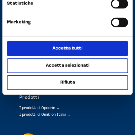
Statistiche
Privacy e Cookie Policy
Marketing
Opocrin Group
Accetta tutti
About
La nostra storia
Meet the board
Accetta selezionati
CSR - Sostenibilità
Press
Rifiuta
Prodotti
I prodotti di Opocrin →
I prodotti di Omikron Italia →