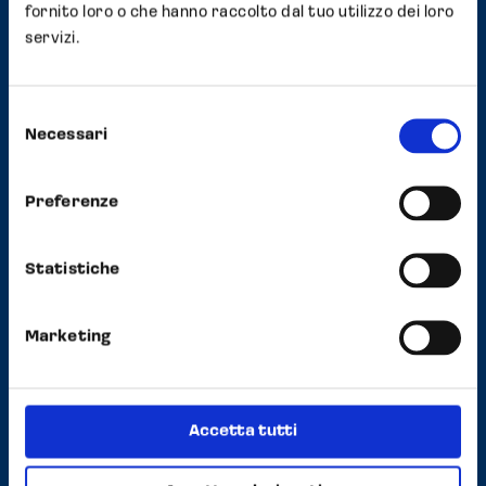
fornito loro o che hanno raccolto dal tuo utilizzo dei loro
Opocrin
servizi.
Selezione
Necessari
del
Il Giardino nasce con l’obiettivo di
consenso
sensibilizzare cittadini e visitatori sul ruolo del
Preferenze
verde come fattore determinante per il
benessere collettivo, in un contesto urbano
sempre più esposto agli effetti dei
Statistiche
cambiamenti climatici, tra isole di calore,
riduzione della biodiversità, inquinamento
Marketing
atmosferico e fenomeni meteorologi
estremi. In questa prospettiva, la presenza
di alberi e piante non rappresenta solo un
Accetta tutti
elemento estetico, ma una vera e propria
infrastruttura verde strategica, capace di