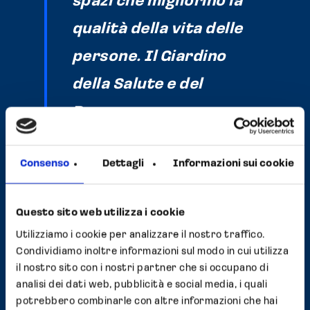
spazi che migliorino la
qualità della vita delle
persone. Il Giardino
della Salute e del
Benessere nasce
proprio da questa idea:
Consenso
Dettagli
Informazioni sui cookie
costruire un ponte tra
ricerca scientifica,
Questo sito web utilizza i cookie
salute e ambiente.
Utilizziamo i cookie per analizzare il nostro traffico.
– Federico Saetti,
Condividiamo inoltre informazioni sul modo in cui utilizza
il nostro sito con i nostri partner che si occupano di
Amministratore
analisi dei dati web, pubblicità e social media, i quali
potrebbero combinarle con altre informazioni che hai
Delegato del Gruppo