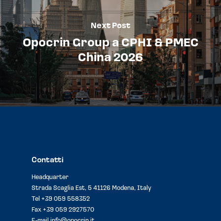
Next Post
Opocrin Group a CPHI & PMEC
China 2026
Contatti
Headquarter
Strada Scaglia Est, 5 41126 Modena, Italy
Tel
+39 059 558352
Fax +39 059 2927570
E-mail
info@opocrin.it