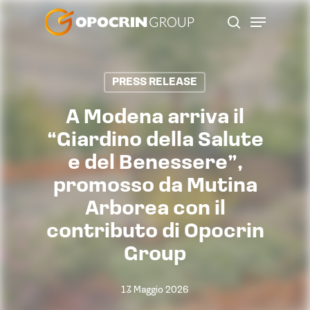
Skip
Menu
to
search
main
content
PRESS RELEASE
A Modena arriva il
“Giardino della Salute
e del Benessere”,
promosso da Mutina
Arborea con il
contributo di Opocrin
Group
13 Maggio 2026